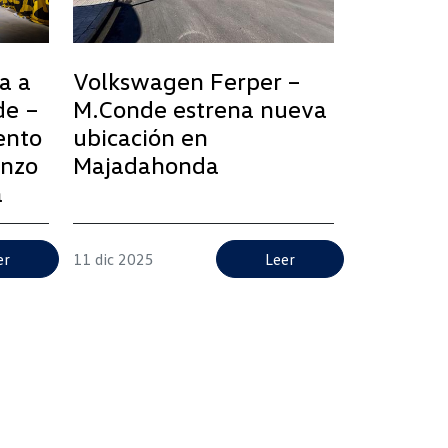
a a
Volkswagen Ferper –
de –
M.Conde estrena nueva
ento
ubicación en
enzo
Majadahonda
a
er
11 dic 2025
Leer