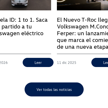
ela ID: 1 to 1. Saca
El Nuevo T-Roc lleg
 partido a tu
Volkswagen M.Con
swagen eléctrico
Ferper: un lanzami
que marca el comi
de una nueva etap
2026
Leer
11 dic 2025
Le
Ver todas las noticias