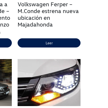
a a
Volkswagen Ferper –
de –
M.Conde estrena nueva
ento
ubicación en
enzo
Majadahonda
a
Leer