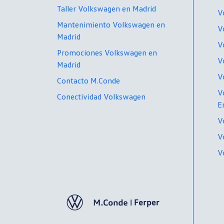
Taller Volkswagen en Madrid
V
Mantenimiento Volkswagen en
V
Madrid
V
Promociones Volkswagen en
V
Madrid
V
Contacto M.Conde
V
Conectividad Volkswagen
E
V
V
V