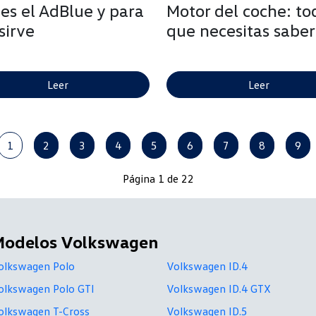
es el AdBlue y para
Motor del coche: to
sirve
que necesitas saber
Leer
Leer
1
2
3
4
5
6
7
8
9
Página 1 de 22
Modelos Volkswagen
olkswagen Polo
Volkswagen ID.4
olkswagen Polo GTI
Volkswagen ID.4 GTX
olkswagen T-Cross
Volkswagen ID.5