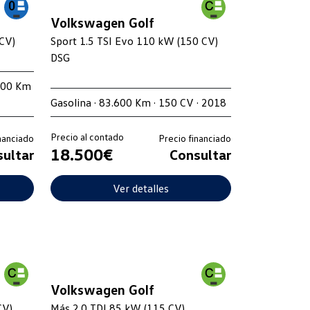
Volkswagen Golf
CV)
Sport 1.5 TSI Evo 110 kW (150 CV)
DSG
.900 Km
Gasolina · 83.600 Km · 150 CV · 2018
Precio al contado
nanciado
Precio financiado
18.500€
ultar
Consultar
Ver detalles
Volkswagen Golf
CV)
Más 2.0 TDI 85 kW (115 CV)