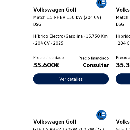
Volkswagen Golf
Volk
Match 1.5 PHEV 150 kW (204 CV)
Match 
DSG
DSG
Híbrido Electro/Gasolina · 15.750 Km
Híbrid
· 204 CV · 2025
· 204 C
Precio al contado
Precio 
Precio financiado
35.600€
35.
Consultar
Ver detalles
Volkswagen Golf
Volk
GTE 1.5 PHEV 130kW 200 kW (272
GTE 1