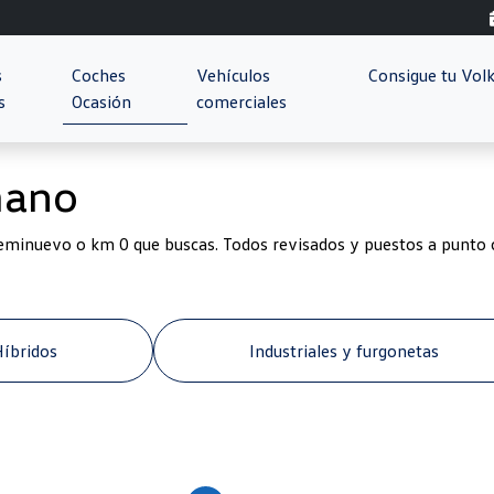
s
Coches
Vehículos
Consigue tu Vo
s
Ocasión
comerciales
mano
eminuevo o km 0 que buscas. Todos revisados y puestos a punto c
Híbridos
Industriales y furgonetas