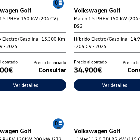
swagen Golf
Volkswagen Golf
1.5 PHEV 150 kW (204 CV)
Match 1.5 PHEV 150 kW (204 
DSG
o Electro/Gasolina · 15.300 Km
Híbrido Electro/Gasolina · 14
V · 2025
· 204 CV · 2025
al contado
Precio al contado
Precio financiado
Precio fi
300€
34.900€
Consultar
Cons
Ver detalles
Ver detalles
swagen Golf
Volkswagen Golf
.5 PHEV 130kW 200 kW (272
``Más`` 2.0 TDI 85 kW (115 