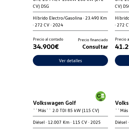
CV) DSG
CV) DS
Híbrido Electro/Gasolina · 23.490 Km
Híbrid
· 272 CV · 2024
· 272 C
Precio al contado
Precio 
Precio financiado
34.900€
41.
Consultar
Ver detalles
Volkswagen Golf
Volk
``Más`` 2.0 TDI 85 kW (115 CV)
``Más`
Diésel · 12.007 Km · 115 CV · 2025
Diésel 