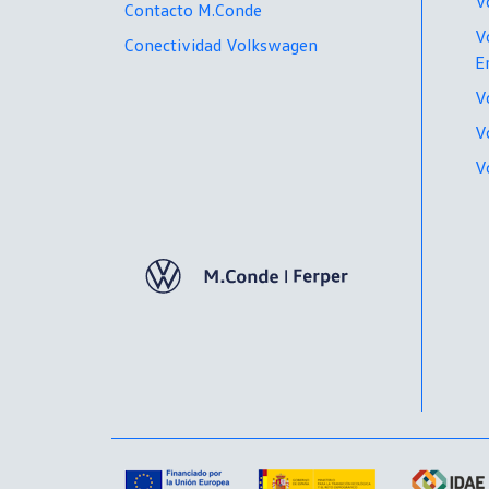
V
Contacto M.Conde
V
Conectividad Volkswagen
E
V
V
V