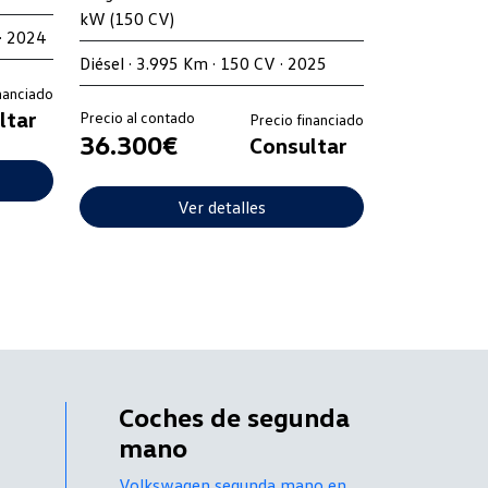
kW (150 CV)
· 2024
Diésel · 3.995 Km · 150 CV · 2025
nanciado
ltar
Precio al contado
Precio financiado
36.300€
Consultar
Ver detalles
Coches de segunda
mano
Volkswagen segunda mano en