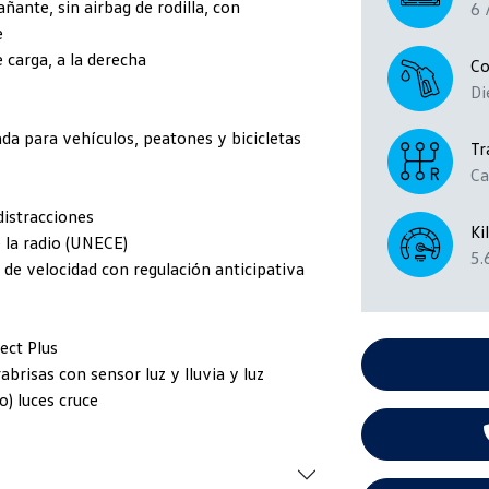
ñante, sin airbag de rodilla, con
6 
e
 carga, a la derecha
Co
Di
ada para vehículos, peatones y bicicletas
Tr
Ca
distracciones
Ki
 la radio (UNECE)
5.
r de velocidad con regulación anticipativa
ct Plus
brisas con sensor luz y lluvia y luz
) luces cruce