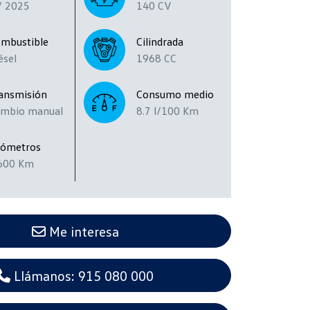
/ 2025
140 CV
mbustible
Cilindrada
ésel
1968 CC
ansmisión
Consumo medio
mbio manual
8.7 l/100 Km
lómetros
600 Km
Me interesa
Llámanos: 915 080 000