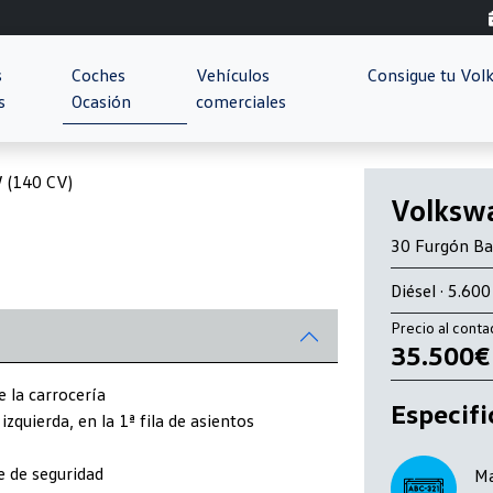
s
Coches
Vehículos
Consigue tu Vo
s
Ocasión
comerciales
Next
Volkswa
30 Furgón Ba
Diésel · 5.60
Precio al cont
35.500€
e la carrocería
Especifi
zquierda, en la 1ª fila de asientos
e de seguridad
Ma