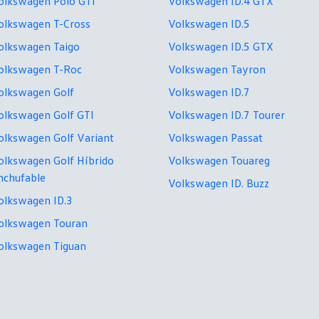
olkswagen Polo GTI
Volkswagen ID.4 GTX
olkswagen T-Cross
Volkswagen ID.5
olkswagen Taigo
Volkswagen ID.5 GTX
olkswagen T-Roc
Volkswagen Tayron
olkswagen Golf
Volkswagen ID.7
olkswagen Golf GTI
Volkswagen ID.7 Tourer
olkswagen Golf Variant
Volkswagen Passat
olkswagen Golf Híbrido
Volkswagen Touareg
nchufable
Volkswagen ID. Buzz
olkswagen ID.3
olkswagen Touran
olkswagen Tiguan