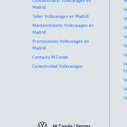
Concesionario Volkswagen en
V
Madrid
V
Taller Volkswagen en Madrid
V
Mantenimiento Volkswagen en
V
Madrid
V
Promociones Volkswagen en
V
Madrid
V
Contacto M.Conde
V
Conectividad Volkswagen
E
V
V
V